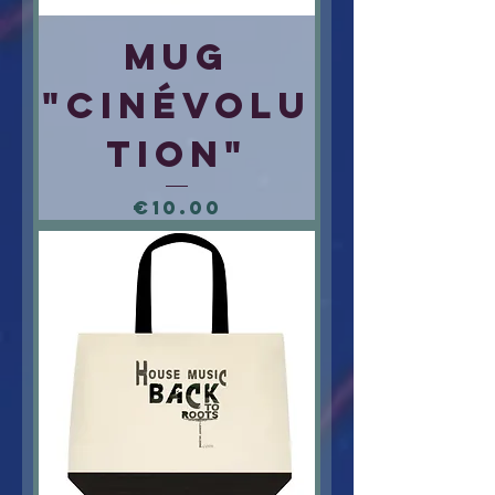
Mug
"Cinévolu
tion"
Price
€10.00