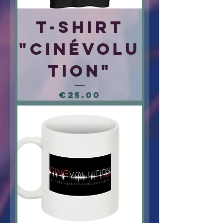
T-Shirt
"Cinévolu
tion"
Price
€25.00