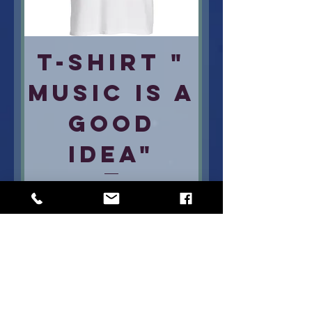
T-shirt "
Music is a
good
idea"
Price
€25.00