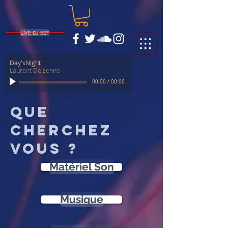
LIVE DJ SET
Day'sNight
Laurent Delzenne
00:00
/
00:00
Que
cherchez
vous ?
Matériel Son
Musique