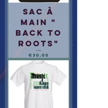
Sac à
Main "
Back to
Roots"
Price
€30.00